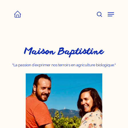
Skip
to
Menu
main
content
search
Maison Baptistine
"La passion d’exprimer nos terroirs en agriculture biologique."