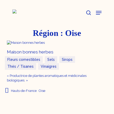
Skip
to
Menu
main
content
search
Région :
Oise
Maison bonnes herbes
Fleurs comestibles
Sels
Sirops
Thés / Tisanes
Vinaigres
« Productrice de plantes aromatiques et médicinales
biologiques. »
Hauts-de-France
Oise