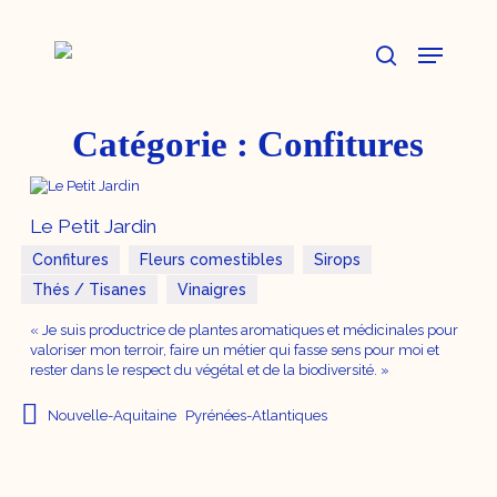
Skip
to
Menu
main
content
search
Catégorie :
Confitures
Le Petit Jardin
Confitures
Fleurs comestibles
Sirops
Thés / Tisanes
Vinaigres
« Je suis productrice de plantes aromatiques et médicinales pour
valoriser mon terroir, faire un métier qui fasse sens pour moi et
rester dans le respect du végétal et de la biodiversité. »
Nouvelle-Aquitaine
Pyrénées-Atlantiques