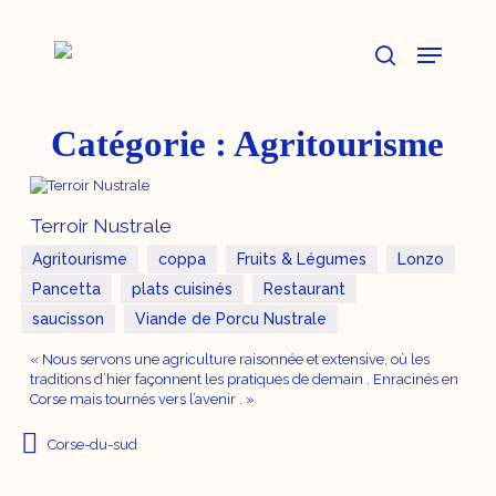
Skip
to
Menu
main
content
search
Catégorie :
Agritourisme
Terroir Nustrale
Agritourisme
coppa
Fruits & Légumes
Lonzo
Pancetta
plats cuisinés
Restaurant
saucisson
Viande de Porcu Nustrale
« Nous servons une agriculture raisonnée et extensive, où les
traditions d’hier façonnent les pratiques de demain . Enracinés en
Corse mais tournés vers l’avenir . »
Corse-du-sud