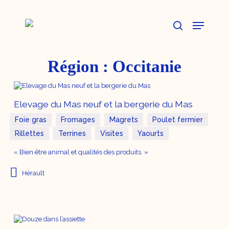
Skip
to
Menu
main
content
search
Région :
Occitanie
Elevage du Mas neuf et la bergerie du Mas
Foie gras
Fromages
Magrets
Poulet fermier
Rillettes
Terrines
Visites
Yaourts
« Bien être animal et qualités des produits. »
Hérault