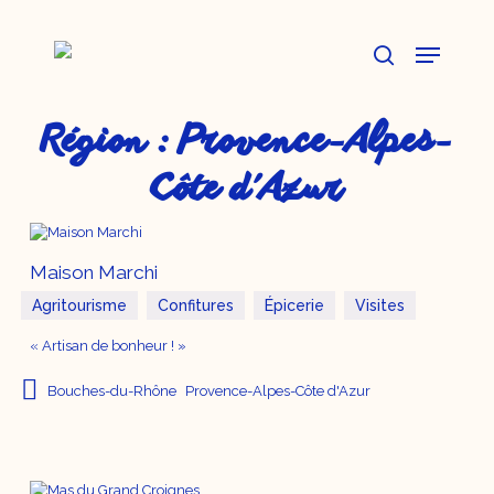
Skip
to
Menu
main
content
search
Région :
Provence-Alpes-
Côte d'Azur
Maison Marchi
Agritourisme
Confitures
Épicerie
Visites
« Artisan de bonheur ! »
Bouches-du-Rhône
Provence-Alpes-Côte d'Azur