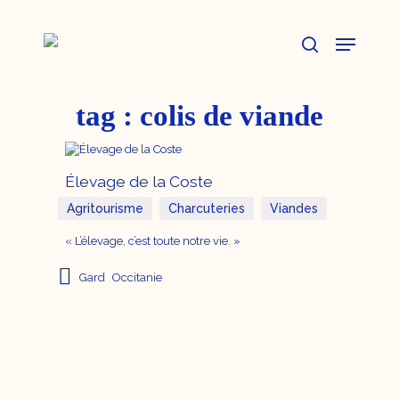
Skip
to
Menu
main
content
search
tag :
colis de viande
Élevage de la Coste
Agritourisme
Charcuteries
Viandes
« L’élevage, c’est toute notre vie. »
Gard
Occitanie